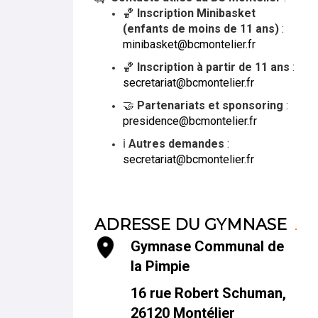
🏀
Inscription Minibasket
(enfants de moins de 11 ans)
:
minibasket@bcmontelier.fr
🏀
Inscription à partir de 11 ans
:
secretariat@bcmontelier.fr
🤝
Partenariats et sponsoring
:
presidence@bcmontelier.fr
ℹ️
Autres demandes
:
secretariat@bcmontelier.fr
ADRESSE DU GYMNASE
Gymnase Communal de
la Pimpie
16 rue Robert Schuman,
26120 Montélier