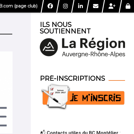
.com (page club)
ILS NOUS
SOUTIENNENT
PRÉ-INSCRIPTIONS
📬
Contacts utiles du BC Montélier
: