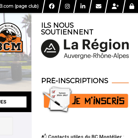
.com (page club)
ILS NOUS
SOUTIENNENT
PRÉ-INSCRIPTIONS
UES
📬
Contacts utiles du BC Montélier
: