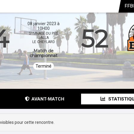
FFBB
08 janvier 2023 à
4
52
10H00
GYMNASE DU PRÉ
JALLA
LE CHEYLARD
Match de
championnat
Terminé
C
AVANT-MATCH
STATISTIQ
visibles pour cette rencontre.