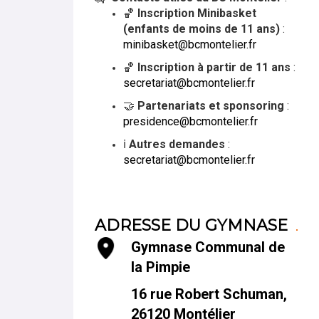
🏀
Inscription Minibasket
(enfants de moins de 11 ans)
:
minibasket@bcmontelier.fr
🏀
Inscription à partir de 11 ans
:
secretariat@bcmontelier.fr
🤝
Partenariats et sponsoring
:
presidence@bcmontelier.fr
ℹ️
Autres demandes
:
secretariat@bcmontelier.fr
ADRESSE DU GYMNASE
Gymnase Communal de
la Pimpie
16 rue Robert Schuman,
26120 Montélier