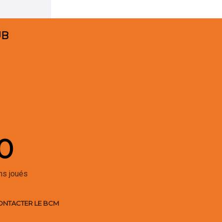
UB
0
hs joués
ONTACTER LE BCM