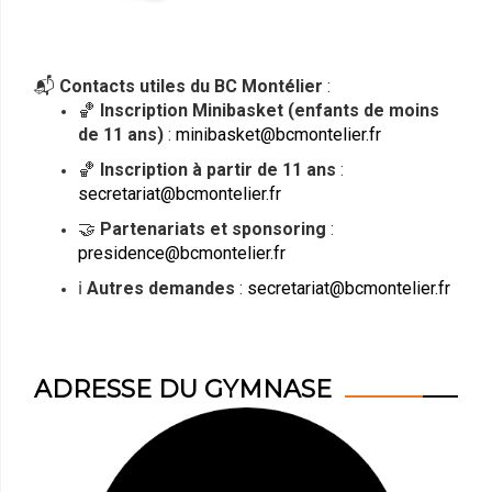
📬
Contacts utiles du BC Montélier
:
🏀
Inscription Minibasket (enfants de moins
de 11 ans)
:
minibasket@bcmontelier.fr
🏀
Inscription à partir de 11 ans
:
secretariat@bcmontelier.fr
🤝
Partenariats et sponsoring
:
presidence@bcmontelier.fr
ℹ️
Autres demandes
:
secretariat@bcmontelier.fr
ADRESSE DU GYMNASE