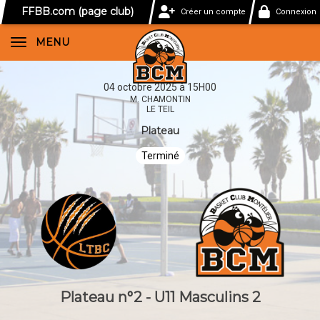
Panneau de gestion des cookies
FFBB.com (page club)
Créer un compte
Connexion
MENU
04 octobre 2025 à 15H00
M. CHAMONTIN
LE TEIL
Plateau
Terminé
Plateau n°2 - U11 Masculins 2